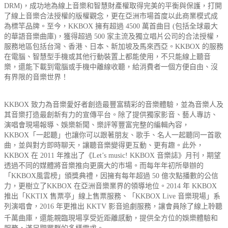
DRM)，成功地為線上音樂和智慧財產權取得完美的平衡與保護，打開
了線上音樂合法授權的版權觀念，更在亞洲市場首度以此商業模式成
為標竿品牌。至今，KKBOX 擁有超過 4500 萬首曲目 (包括全球最大
的華語音樂曲庫)，獲得超過 500 家主流及獨立唱片公司的合法授權，
服務地區包括台灣、香港、日本、新加坡及馬來西亞。KKBOX 的服務
在電腦、智慧型手機或其他行動裝置上都能使用，不只能線上聽音
樂，還能下載到電腦或手機中離線收聽，給消費者一個方便自由、沒
有界限的音樂世界！
KKBOX 致力為音樂愛好者創造最豐富精彩的音樂體驗，並為音樂人及
其音樂打造最創新有力的宣傳平台。除了提供獨家影音、藝人專訪、
演唱會現場報導、娛樂新聞、樂評等豐富完整的編輯內容，
KKBOX「一起聽」也讓你可以跟著朋友、歌手、名人一起聽同一首歌
曲，並與對方即時聊天，讓聽音樂變得更互動、更有趣。此外，
KKBOX 在 2011 年推出了《Let’s music! KKBOX 音樂誌》月刊，期望
透過不同的媒體將音樂推向更廣大的市場。而每年年初所舉辦的
「KKBOX風雲榜」頒獎典禮，因擁有每年超過 50 億次點播數的公信
力，更樹立了KKBOX 在亞洲音樂業界的領導地位。2014 年 KKBOX
推出「KKTIX 售票亭」線上售票服務、「KKBOX Live 音樂現場」系
列演唱會，
2016 年更推出 KKTV 影音追劇服務，
讓會員除了線上聆聽
千萬曲庫，還能親臨現場享受近距離感動，提供全方位的娛樂體驗和