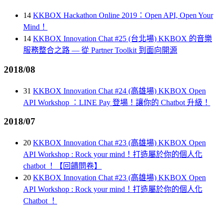
14
KKBOX Hackathon Online 2019：Open API, Open Your
Mind！
14
KKBOX Innovation Chat #25 (台北場) KKBOX 的音樂
服務整合之路 — 從 Partner Toolkit 到面向開源
2018/08
31
KKBOX Innovation Chat #24 (高雄場) KKBOX Open
API Workshop ：LINE Pay 登場！讓你的 Chatbot 升級！
2018/07
20
KKBOX Innovation Chat #23 (高雄場) KKBOX Open
API Workshop : Rock your mind！打造屬於你的個人化
chatbot ！【回饋問卷】
20
KKBOX Innovation Chat #23 (高雄場) KKBOX Open
API Workshop : Rock your mind！打造屬於你的個人化
Chatbot ！