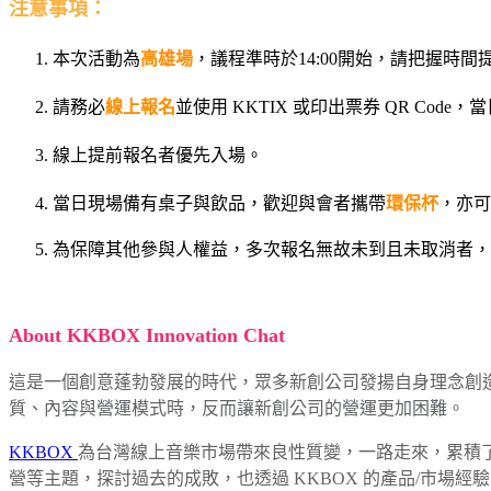
注意事項：
本次活動為
高雄場
，
議程準時於14:00開始，請把握時間
請務必
線上報名
並使用 KKTIX 或印出票券 QR Cod
線上提前報名者優先入場。
當日現場備有桌子與飲品，歡迎與會者攜帶
環保杯
，亦可
為保障其他參與人權益，多次報名無故未到且未取消者，
About KKBOX Innovation Chat
這是一個創意蓬勃發展的時代，眾多新創公司發揚自身理念創
質、內容與營運模式時，反而讓新創公司的營運更加困難。
KKBOX
為台灣線上音樂市場帶來良性質變，一路走來，累積
營等主題，探討過去的成敗，也透過 KKBOX 的產品/市場