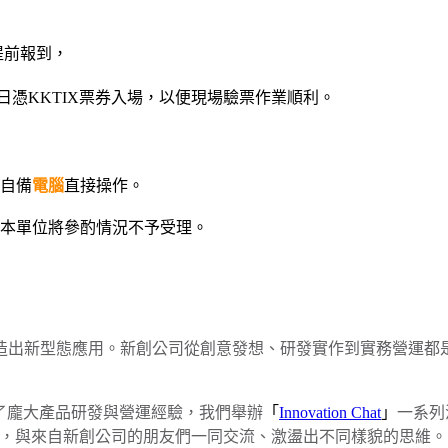
提前報到，
e，當日憑KKTIX票券入場，以便現場驗票作業順利。
自備
電腦
直接操作。
本單位將參酌情況不予受理。
造出新型態應用。新創公司從創意發想、研發實作到實務營運都
了龐大產品研發與營運經驗，我們舉辦
「
Innovation Chat
」
一系列
經驗，與來自新創公司的朋友們一同交流、激盪出不同樣貌的思維。