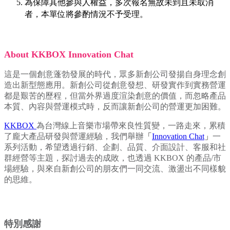
為保障其他參與人權益，多次報名無故未到且未取消
者，本單位將參酌情況不予受理。
About KKBOX Innovation Chat
這是一個創意蓬勃發展的時代，眾多新創公司發揚自身理念創
造出新型態應用。新創公司從創意發想、研發實作到實務營運
都是艱苦的歷程，但當外界過度渲染創意的價值，而忽略產品
本質、內容與營運模式時，反而讓新創公司的營運更加困難。
KKBOX
為台灣線上音樂市場帶來良性質變，一路走來，累積
了龐大產品研發與營運經驗，我們舉辦
「
Innovation Chat
」
一
系列活動，希望透過行銷、企劃、品質、介面設計、客服和社
群經營等主題，探討過去的成敗，也透過 KKBOX 的產品/市
場經驗，與來自新創公司的朋友們一同交流、激盪出不同樣貌
的思維。
特別感謝