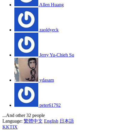
Allen Huang
zaoldyeck
Jerry Yu-Chieh Su
ydasam
peter61792
...And other 32 people
Language:
繁體中文
English
日本語
KKTIX