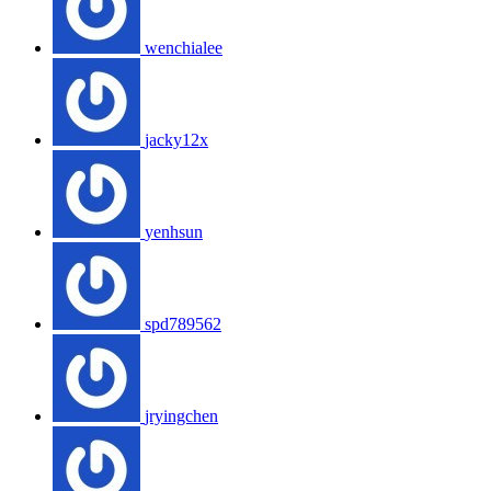
wenchialee
jacky12x
yenhsun
spd789562
jryingchen