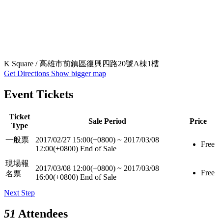
K Square / 高雄市前鎮區復興四路20號A棟1樓
Get Directions
Show bigger map
Event Tickets
Ticket
Sale Period
Price
Type
一般票
2017/02/27 15:00(+0800)
~
2017/03/08
Free
12:00(+0800)
End of Sale
現場報
2017/03/08 12:00(+0800)
~
2017/03/08
Free
名票
16:00(+0800)
End of Sale
Next Step
51
Attendees