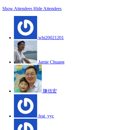
Show Attendees
Hide Attendees
whi20021201
Jamie Chuang
陳信宏
feat_yyc