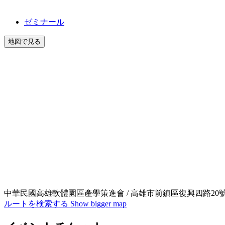
ゼミナール
地図で見る
中華民國高雄軟體園區產學策進會 / 高雄市前鎮區復興四路20
ルートを検索する
Show bigger map