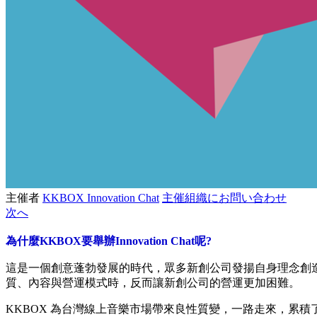
主催者
KKBOX Innovation Chat
主催組織にお問い合わせ
次へ
為什麼KKBOX要舉辦Innovation Chat呢?
這是一個創意蓬勃發展的時代，眾多新創公司發揚自身理念創
質、內容與營運模式時，反而讓新創公司的營運更加困難。
KKBOX 為台灣線上音樂市場帶來良性質變，一路走來，累積了龐