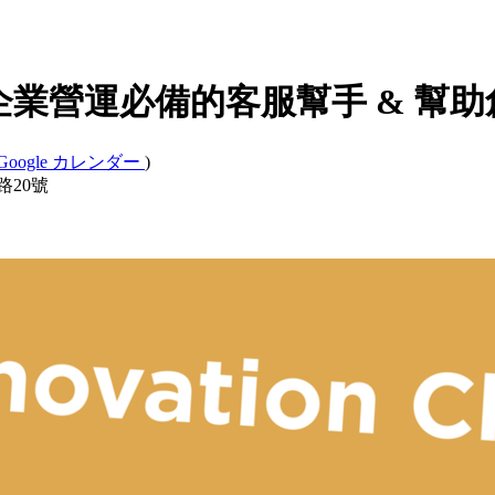
at #4 - 企業營運必備的客服幫手 &
Google カレンダー
)
路20號