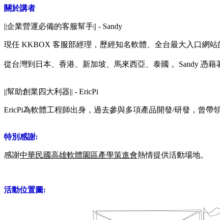
關於講者
||企業營運必備的客服幫手|| - Sandy
現任 KKBOX 客服部經理，歷經知名軟體、全台最大入口網站
從台灣到日本、香港、新加坡、馬來西亞、泰國，
Sandy 
||幫助創業四大利器|| - EricPi
EricPi
為軟體工程師出身，過去參與多項產品開發/研發，曾帶領
特別感謝:
感謝
中華民國高雄軟體園區產學策進會
熱情提供活動場地。
活動位置圖: