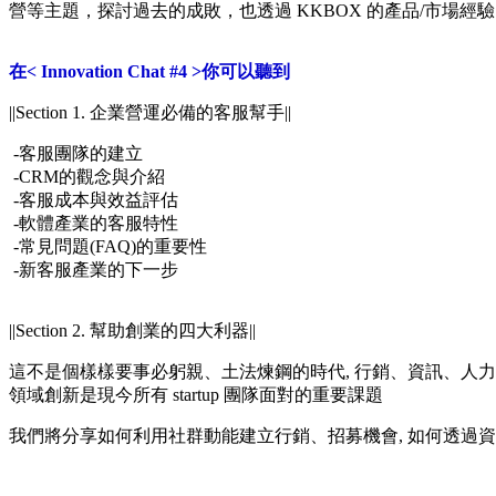
營等主題，探討過去的成敗，也透過 KKBOX 的產品/市場
在< Innovation Chat #4 >你可以聽到
||Section 1. 企業營運必備的客服幫手||
-客服團隊的建立
-CRM的觀念與介紹
-客服成本與效益評估
-軟體產業的客服特性
-常見問題(FAQ)的重要性
-新客服產業的下一步
||Section 2. 幫助創業
的
四大利器||
這不是個樣樣要事必躬親、土法煉鋼的時代, 行銷、資訊、人力
領域創新是現今所有 startup 團隊面對的重要課題
我們將分享如何利用社群動能建立行銷、招募機會, 如何透過