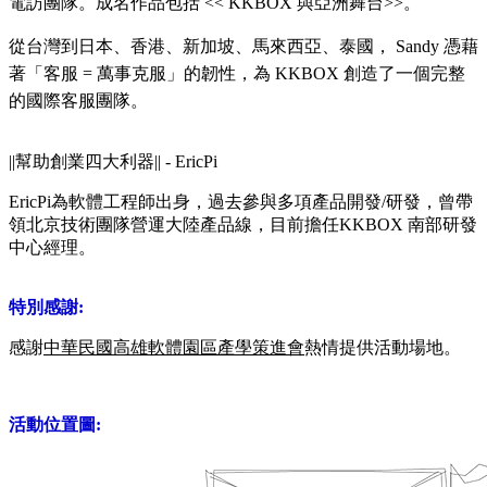
電訪團隊。成名作品包括 << KKBOX 與亞洲舞台>>。
從台灣到日本、香港、新加坡、馬來西亞、泰國，
Sandy 憑藉
著「客服 = 萬事克服」的韌性，為 KKBOX 創造了一個完整
的國際客服團隊。
||幫助創業四大利器|| - EricPi
EricPi
為軟體工程師出身，過去參與多項產品開發/研發，曾帶
領北京技術團隊營運大陸產品線，目前擔任KKBOX 南部研發
中心經理。
特別感謝:
感謝
中華民國高雄軟體園區產學策進會
熱情提供活動場地。
活動位置圖: