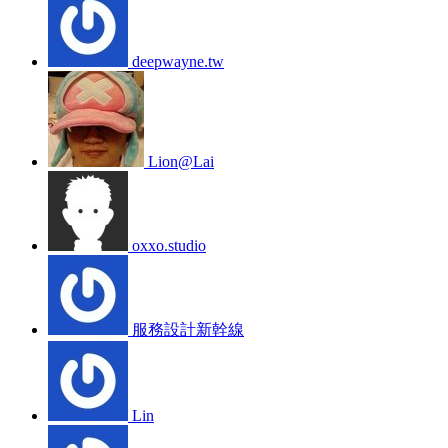
deepwayne.tw
Lion@Lai
oxxo.studio
服務設計新幹線
Lin