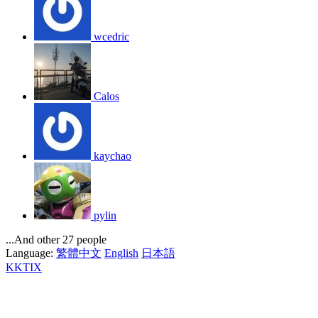
wcedric
Calos
kaychao
pylin
...And other 27 people
Language:
繁體中文
English
日本語
KKTIX