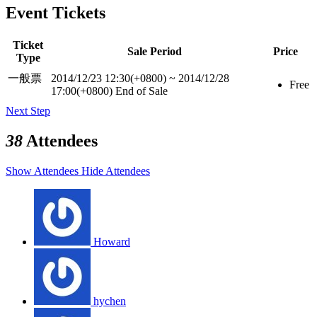
Event Tickets
Ticket
Sale Period
Price
Type
一般票
2014/12/23 12:30(+0800)
~
2014/12/28
Free
17:00(+0800)
End of Sale
Next Step
38
Attendees
Show Attendees
Hide Attendees
Howard
hychen