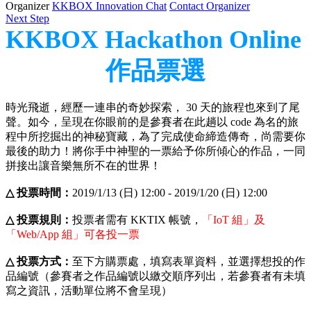
Organizer
KKBOX Innovation Chat
Contact Organizer
Next Step
KKBOX Hackathon Online 
作品票選
時光飛逝，經歷一連串的奇妙探索， 30 天的旅程也來到了尾
聲。如今，呈現在你眼前的是參賽者在此趟以 code 為名的旅
程中所挖掘出的神秘寶藏，為了完成使命締造傳奇，尚需要你
最後的助力！將你手中神聖的一票給予你所傾心的作品，一同
拼接出讓音樂無所不在的世界！
△
投票時間：
2019/1/13 (日) 12:00 - 2019/1/20 (日) 12:00
△
投票規則：
投票者需有 KKTIX 帳號，
「IoT 組」及
「Web/App 組」可各投一票
△
投票方式：
至下方購票處，填寫表單資料，並選擇想投的作
品編號（參賽者之作品編號以繳交順序列出，若參賽者有未填
寫之資訊，活動單位將不會呈現）