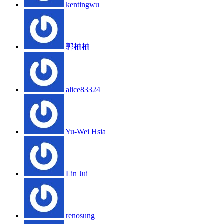
kentingwu
郭柚柚
alice83324
Yu-Wei Hsia
Lin Jui
renosung