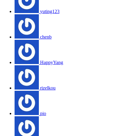
yuting123
chenb
HappyYang
rizelkou
pio