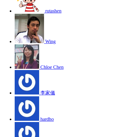
rutashen
Wing
Chloe Chen
李家儀
hardho