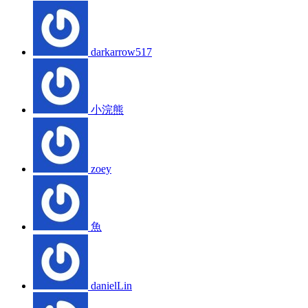
darkarrow517
小浣熊
zoey
魚
danielLin