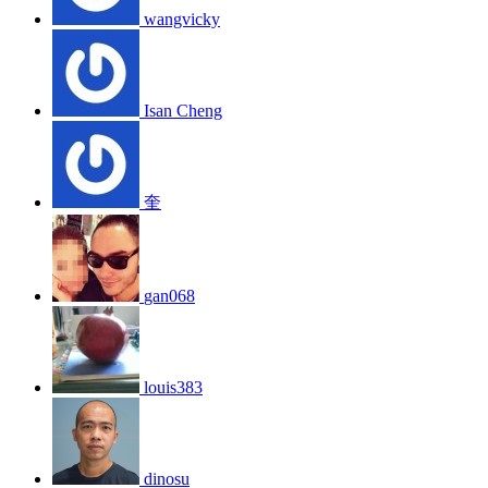
wangvicky
Isan Cheng
奎
gan068
louis383
dinosu