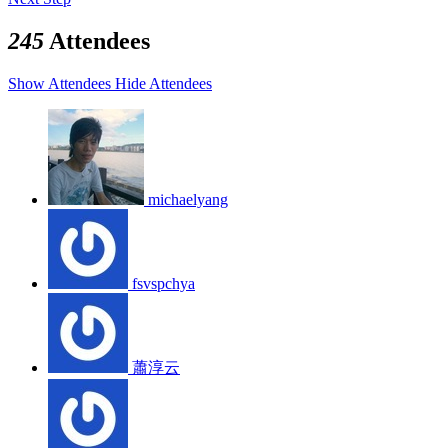
245
Attendees
Show Attendees
Hide Attendees
michaelyang
fsvspchya
蕭淳云