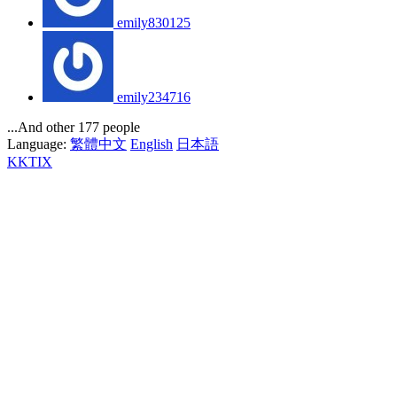
emily830125
emily234716
...And other 177 people
Language:
繁體中文
English
日本語
KKTIX