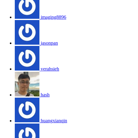
imaging8896
jasonpan
verahsieh
hash
huangxianqin