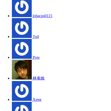
lohacus0115
Toil
Pow
林泰維
Xeng