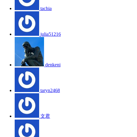
tachia
julia51216
denkeni
taryn2468
文君