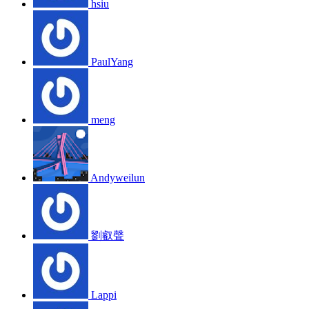
hsiu
PaulYang
meng
Andyweilun
劉叡聲
Lappi