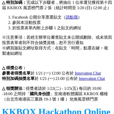
△
特別加碼
：
完成以下步驟者，將抽出 1 位幸運兒獲得第十四
屆 KKBOX 風雲榜門票 2 張（統計時間至 1/20 (日) 12:00 止）
Facabook 公開分享票選貼文（
請點我
）
參與本活動投票
於投票表單內附上步驟 1 之貼文的網址
※注意事項：若經主辦單位審查貼文未公開或刪除、或未填寫
投票表單者則不符合抽獎資格，恕不另行通知
※網頁版貼文網址取得方式：在貼文「時間」點選右鍵 > 複
製連結網址
△
得獎公布：
參賽者得獎名單
於 1/21 (一) 12:00 公布於 
Innovation Chat
特別加碼抽獎名單
於 1/21 (一) 21:00 公布於 
Innovation Chat
△
領獎辦法 : 
得獎者請於 1/22(二) - 1/25(五) 每日的 10:00 
-18:00 之間持「
國民身份證
」至南港軟體園區 KKBOX 櫃檯
（台北市南港區三重路 19-3 號 1 樓 ）兌換風雲榜門票
KKBOX Hackathon Online 