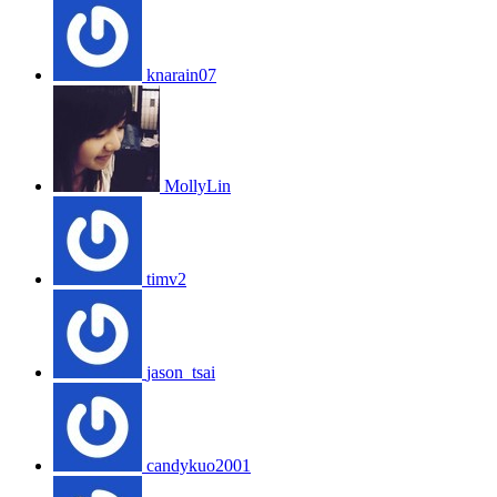
knarain07
MollyLin
timv2
jason_tsai
candykuo2001