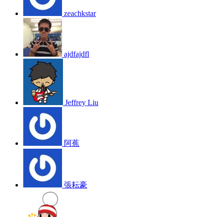
zeachkstar
ajdfajdfl
Jeffrey Liu
阿蕉
張耘豪