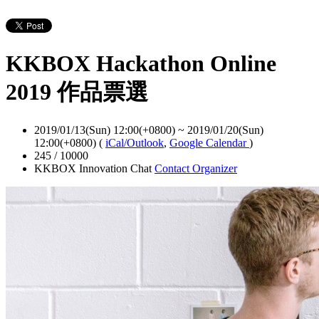
KKBOX Hackathon Online
2019 作品票選
2019/01/13(Sun) 12:00(+0800)
~
2019/01/20(Sun)
12:00(+0800)
(
iCal/Outlook
,
Google Calendar
)
245 / 10000
KKBOX Innovation Chat
Contact Organizer