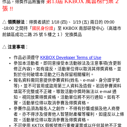
第13屆 KKBOX 風雲榜
門票 2 
作品，得獎作品將獲得 
張
 !! 
△ 
領獎辦法
：得獎者請於 1/18 (四)、 1/19 (五) 兩日的 09:00 
-18:00 之間持「
國民身份證
」至 KKBOX 南部研發中心（高雄市
前鎮區成功二路 25 號 5 樓之 1 ）兌換獎品
△ 
注意事項
：
作品必須遵守 
KKBOX Developer Terms of Use
參加本活動者，即同意接受本活動辦法及注意事項(含更新
修正內容)。如有違反，活動單位得以取消其得獎資格，並
對於任何破壞本活動之行為保留相關權利。
報名資料需同意提供參賽資料(姓名、e-mail、身分證字號
等)，並不可冒用或盜用第三人資料及造假。若因參賽資料
填寫不完整或不正確，導致活動中獎時無法以 e-mail 通
知，視同放棄得獎資格，活動單位將不另行通知。如有不
實，活動單位得以取消參賽及得獎資格。
參賽作品須為報名人之創作，不得有抄襲或損及他人商譽
者，亦不得涉及侵害他人智慧財產權等權利，如違反以上條
款，活動單位得以取消參賽及得獎資格。
不可使用 KKTIX 假帳號進行重複灌票或以任何其他不正當