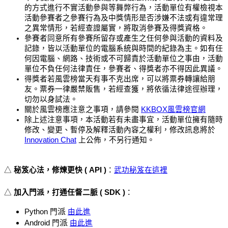
的方式進行不實活動參與等舞弊行為，活動單位有權檢視本
活動參賽者之參賽行為及中獎情形是否涉嫌不法或有違常理
之異常情形，若經查證屬實，將取消參賽及得獎資格。
參賽者同意所有參賽所留存或產生之任何參與活動的資料及
記錄，皆以活動單位的電腦系統與時間的紀錄為主。如有任
何因電腦、網路、技術或不可歸責於活動單位之事由，活動
單位不負任何法律責任，參賽者、得獎者亦不得因此異議。
得獎者若風雲榜當天有事不克出席，可以將票券轉讓給朋
友。票券一律嚴禁販售，若經查獲，將依循法律途徑辦理，
切勿以身試法。
關於風雲榜應注意之事項，請參閱 
KKBOX風雲榜官網
除上述注意事項，本活動若有未盡事宜，活動單位擁有隨時
修改、變更、暫停及解釋活動內容之權利，修改訊息將於 
Innovation Chat
 上公佈，不另行通知。
△ 
秘笈心法，修煉更快 ( API )
：
武功秘笈在這裡
△ 
加入門派，打通任督二脈 ( SDK )
：
派
Python 門
由此進
派
Android 門
由此進