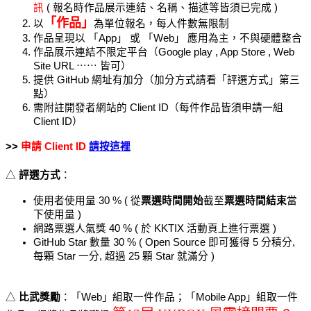
訊 
( 報名時作品展示連結、名稱、描述等皆須已完成 )
「作品」
以
為單位報名，每人件數無限制
作品呈現以 「App」 或 「Web」 應用為主，不與硬體整合
作品展示連結不限定平台（Google play , App Store , Web 
Site URL ⋯⋯ 皆可）
提供 GitHub 網址有加分（加分方式請看「評選方式」第三
點）
需附註開發者網站的 Client ID（每件作品皆須申請一組 
Client ID）
>> 
申請 
Client ID
請按這裡
△ 
評選方式
：
使用者使用量 30 % ( 從
票選時間開始
截至
票選時間結束
當
下使用量 ) 
網路票選人氣獎 40 % ( 於 KKTIX 活動頁上進行票選 )
GitHub Star 數量 30 % ( Open Source 即可獲得 5 分積分, 
每顆 Star 一分, 超過 25 顆 Star 就滿分 )
△ 
比武獎勵
：
「Web」組取一件作品；「Mobile App」組取一件