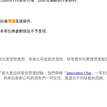
e，當日憑KKTIX票券入場，以便現場驗票作業順利。
自備
電腦
直接操作。
本單位將參酌情況不予受理。
造出新型態應用。新創公司從創意發想、研發實作到實務營運都
了龐大產品研發與營運經驗，我們舉辦
「
Innovation Chat
」
一系列
經驗，與來自新創公司的朋友們一同交流、激盪出不同樣貌的思維。