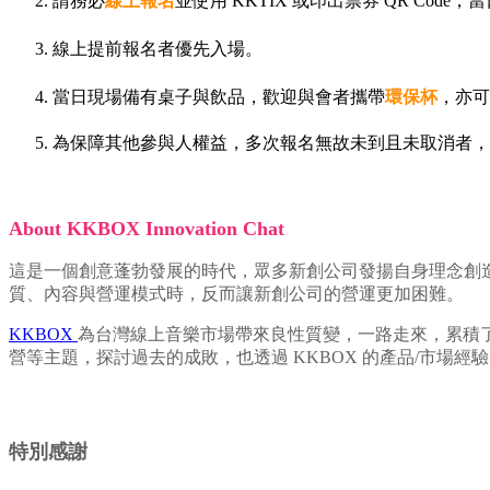
請務必
線上報名
並使用 KKTIX 或印出票券 QR Cod
線上提前報名者優先入場。
當日現場備有桌子與飲品，歡迎與會者攜帶
環保杯
，亦可
為保障其他參與人權益，多次報名無故未到且未取消者，
About KKBOX Innovation Chat
這是一個創意蓬勃發展的時代，眾多新創公司發揚自身理念創
質、內容與營運模式時，反而讓新創公司的營運更加困難。
KKBOX
為台灣線上音樂市場帶來良性質變，一路走來，累積
營等主題，探討過去的成敗，也透過 KKBOX 的產品/市場
特別感謝