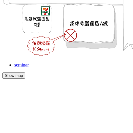
seminar
Show map