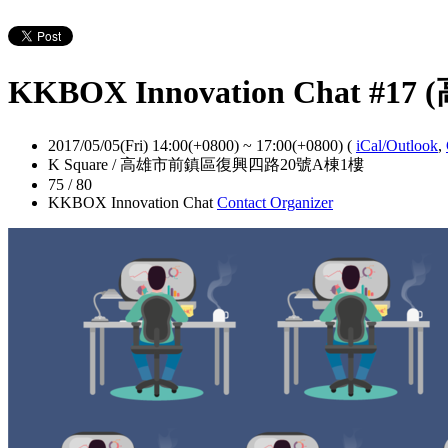
KKBOX Innovation Ch
2017/05/05(Fri) 14:00(+0800)
~
17:00(+0800)
(
iCal/Outlook
,
K Square / 高雄市前鎮區復興四路20號A棟1樓
75 / 80
KKBOX Innovation Chat
Contact Organizer