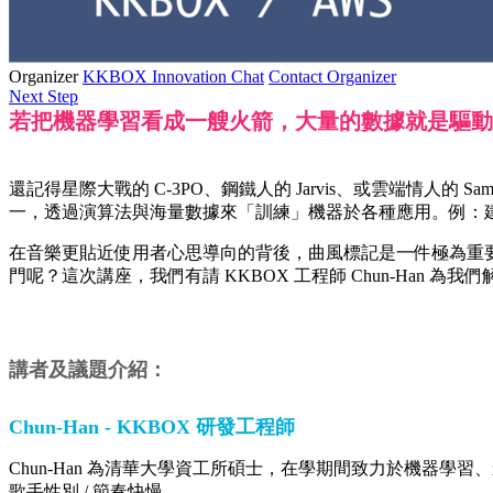
Organizer
KKBOX Innovation Chat
Contact Organizer
Next Step
若把機器學習看成一艘火箭，大量的數據就是驅動
還記得星際大戰的 C-3PO、鋼鐵人的 Jarvis、或雲端情人
一，透過演算法與海量數據來「訓練」機器於各種應用。例：
在音樂更貼近使用者心思導向的背後，曲風標記是一件極為重
門呢？這次講座，我們有請 KKBOX 工程師 Chun-Han 
講者及議題介紹：
Chun-Han - KKBOX 研發工程師
Chun-Han 為清華大學資工所碩士，在學期間致力於機器學習
歌手性別 / 節奏快慢。