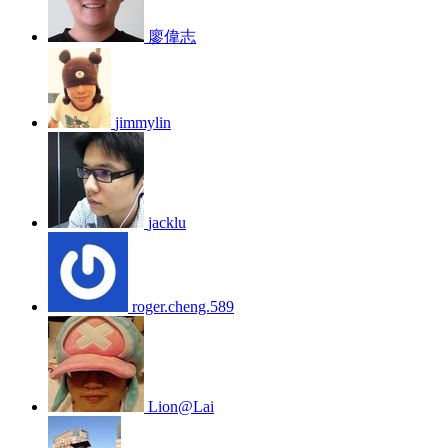
廖偉志
jimmylin
jacklu
roger.cheng.589
Lion@Lai