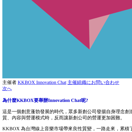
主催者
KKBOX Innovation Chat
主催組織にお問い合わせ
次へ
為什麼KKBOX要舉辦Innovation Chat呢?
這是一個創意蓬勃發展的時代，眾多新創公司發揚自身理念創
質、內容與營運模式時，反而讓新創公司的營運更加困難。
KKBOX 為台灣線上音樂市場帶來良性質變，一路走來，累積了龐