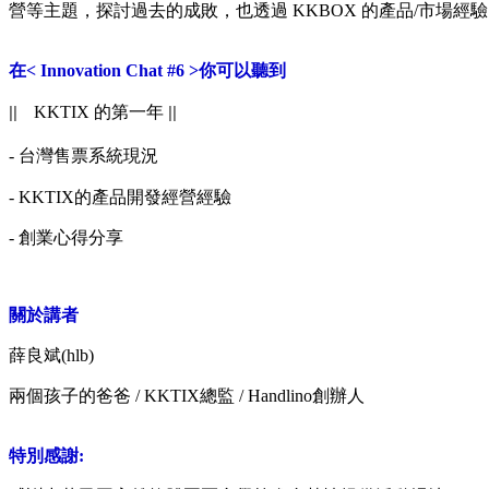
營等主題，探討過去的成敗，也透過 KKBOX 的產品/市場
在< Innovation Chat #6 >你可以聽到
||
||
KKTIX 的第一年
- 台灣售票系統現況
- KKTIX的產品開發經營經驗
- 創業心得分享
關於講者
薛良斌(hlb)
兩個孩子的爸爸 / KKTIX總監 / Handlino創辦人
特別感謝: