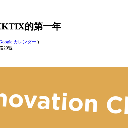
 - KKTIX的第一年
Google カレンダー
)
路20號