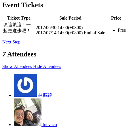
Event Tickets
Ticket Type
Sale Period
Price
填這填這！一
2017/06/30 14:00(+0800)
~
Free
起更進步吧！
2017/07/14 14:00(+0800)
End of Sale
Next Step
7
Attendees
Show Attendees
Hide Attendees
林振穎
fuevaco