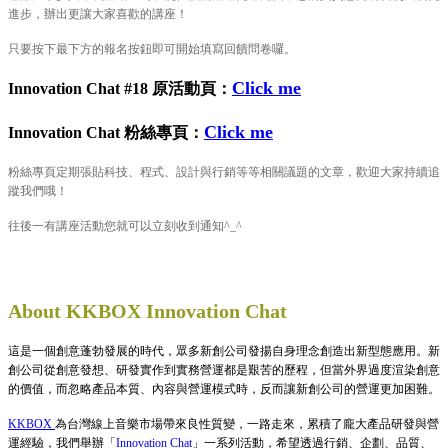
進步，辦出更讓大家喜歡的講座！
只要按下最下方的報名按鈕即可開始填寫回饋問卷囉。
Click me
Innovation Chat #18 原活動頁：
Click me
Innovation Chat 粉絲專頁：
粉絲專頁定期張貼科技、程式、設計與行銷等等相關議題的文章，歡迎大家持續追
蹤我們哦！
往後一有講座活動您就可以立刻收到通知^_^
About KKBOX Innovation Chat
這是一個創意蓬勃發展的時代，眾多新創公司發揚自身理念創造出新型態應用。新
創公司從創意發想、研發實作到實務營運都是艱苦的歷程，但當外界過度渲染創意
的價值，而忽略產品本質、內容與營運模式時，反而讓新創公司的營運更加困難。
KKBOX
為台灣線上音樂市場帶來良性質變，一路走來，累積了龐大產品研發與營
運經驗，我們舉辦「
Innovation Chat
」一系列活動，希望透過行銷、企劃、品質、